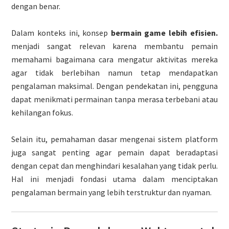
dengan benar.
Dalam konteks ini, konsep
bermain game lebih efisien.
menjadi sangat relevan karena membantu pemain
memahami bagaimana cara mengatur aktivitas mereka
agar tidak berlebihan namun tetap mendapatkan
pengalaman maksimal. Dengan pendekatan ini, pengguna
dapat menikmati permainan tanpa merasa terbebani atau
kehilangan fokus.
Selain itu, pemahaman dasar mengenai sistem platform
juga sangat penting agar pemain dapat beradaptasi
dengan cepat dan menghindari kesalahan yang tidak perlu.
Hal ini menjadi fondasi utama dalam menciptakan
pengalaman bermain yang lebih terstruktur dan nyaman.