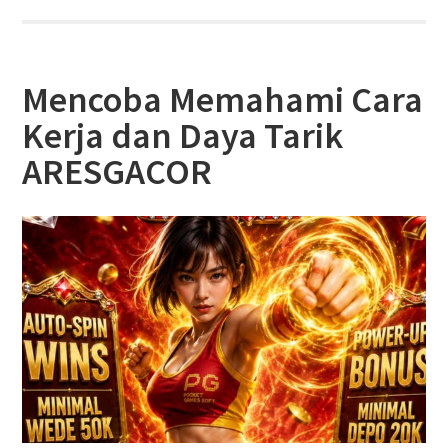
Mencoba Memahami Cara
Kerja dan Daya Tarik
ARESGACOR