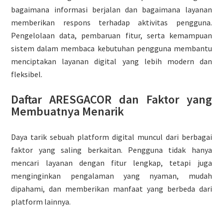
bagaimana informasi berjalan dan bagaimana layanan
memberikan respons terhadap aktivitas pengguna.
Pengelolaan data, pembaruan fitur, serta kemampuan
sistem dalam membaca kebutuhan pengguna membantu
menciptakan layanan digital yang lebih modern dan
fleksibel.
Daftar ARESGACOR dan Faktor yang
Membuatnya Menarik
Daya tarik sebuah platform digital muncul dari berbagai
faktor yang saling berkaitan. Pengguna tidak hanya
mencari layanan dengan fitur lengkap, tetapi juga
menginginkan pengalaman yang nyaman, mudah
dipahami, dan memberikan manfaat yang berbeda dari
platform lainnya.