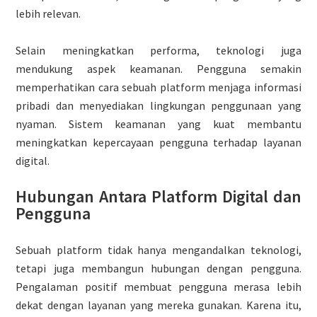
lebih relevan.
Selain meningkatkan performa, teknologi juga
mendukung aspek keamanan. Pengguna semakin
memperhatikan cara sebuah platform menjaga informasi
pribadi dan menyediakan lingkungan penggunaan yang
nyaman. Sistem keamanan yang kuat membantu
meningkatkan kepercayaan pengguna terhadap layanan
digital.
Hubungan Antara Platform Digital dan
Pengguna
Sebuah platform tidak hanya mengandalkan teknologi,
tetapi juga membangun hubungan dengan pengguna.
Pengalaman positif membuat pengguna merasa lebih
dekat dengan layanan yang mereka gunakan. Karena itu,