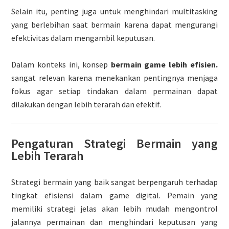
Selain itu, penting juga untuk menghindari multitasking
yang berlebihan saat bermain karena dapat mengurangi
efektivitas dalam mengambil keputusan.
Dalam konteks ini, konsep
bermain game lebih efisien.
sangat relevan karena menekankan pentingnya menjaga
fokus agar setiap tindakan dalam permainan dapat
dilakukan dengan lebih terarah dan efektif.
Pengaturan Strategi Bermain yang
Lebih Terarah
Strategi bermain yang baik sangat berpengaruh terhadap
tingkat efisiensi dalam game digital. Pemain yang
memiliki strategi jelas akan lebih mudah mengontrol
jalannya permainan dan menghindari keputusan yang