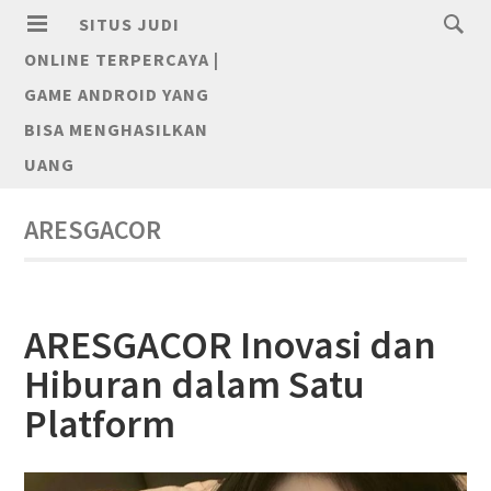
SITUS JUDI
ONLINE TERPERCAYA |
GAME ANDROID YANG
BISA MENGHASILKAN
UANG
ARESGACOR
ARESGACOR Inovasi dan
Hiburan dalam Satu
Platform