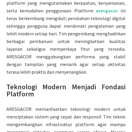
platform yang mengutamakan kecepatan, kenyamanan,
serta kemudahan penggunaan. Platform
aresgacor
ini
terus berkembang mengikuti perubahan teknologi digital
sehingga pengguna dapat menikmati pengalaman yang
lebih modern setiap hari. Tim pengembang menghadirkan
berbagai pembaruan untuk meningkatkan kualitas
layanan sekaligus memperkaya fitur yang tersedia.
ARESGACOR menggabungkan performa yang stabil
dengan tampilan yang menarik agar setiap aktivitas
terasa lebih praktis dan menyenangkan.
Teknologi Modern Menjadi Fondasi
Platform
ARESGACOR memanfaatkan teknologi modern untuk
menciptakan sistem yang cepat dan responsif. Tim teknis
mengembangkan infrastruktur platform agar mampu