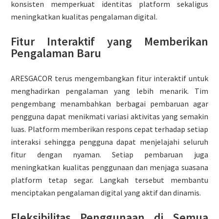
konsisten memperkuat identitas platform sekaligus
meningkatkan kualitas pengalaman digital.
Fitur Interaktif yang Memberikan
Pengalaman Baru
ARESGACOR terus mengembangkan fitur interaktif untuk
menghadirkan pengalaman yang lebih menarik. Tim
pengembang menambahkan berbagai pembaruan agar
pengguna dapat menikmati variasi aktivitas yang semakin
luas. Platform memberikan respons cepat terhadap setiap
interaksi sehingga pengguna dapat menjelajahi seluruh
fitur dengan nyaman. Setiap pembaruan juga
meningkatkan kualitas penggunaan dan menjaga suasana
platform tetap segar. Langkah tersebut membantu
menciptakan pengalaman digital yang aktif dan dinamis.
Fleksibilitas Penggunaan di Semua