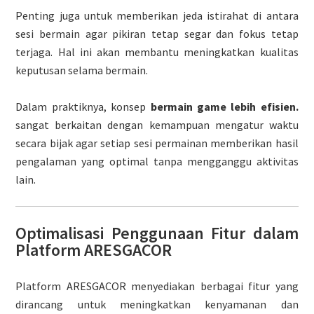
Penting juga untuk memberikan jeda istirahat di antara
sesi bermain agar pikiran tetap segar dan fokus tetap
terjaga. Hal ini akan membantu meningkatkan kualitas
keputusan selama bermain.
Dalam praktiknya, konsep
bermain game lebih efisien.
sangat berkaitan dengan kemampuan mengatur waktu
secara bijak agar setiap sesi permainan memberikan hasil
pengalaman yang optimal tanpa mengganggu aktivitas
lain.
Optimalisasi Penggunaan Fitur dalam
Platform ARESGACOR
Platform ARESGACOR menyediakan berbagai fitur yang
dirancang untuk meningkatkan kenyamanan dan