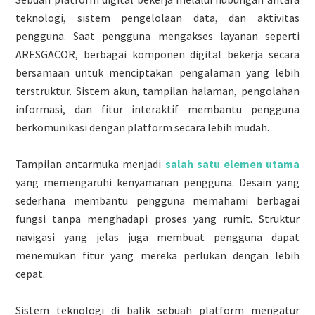
teknologi, sistem pengelolaan data, dan aktivitas
pengguna. Saat pengguna mengakses layanan seperti
ARESGACOR, berbagai komponen digital bekerja secara
bersamaan untuk menciptakan pengalaman yang lebih
terstruktur. Sistem akun, tampilan halaman, pengolahan
informasi, dan fitur interaktif membantu pengguna
berkomunikasi dengan platform secara lebih mudah.
Tampilan antarmuka menjadi
salah satu elemen utama
yang memengaruhi kenyamanan pengguna. Desain yang
sederhana membantu pengguna memahami berbagai
fungsi tanpa menghadapi proses yang rumit. Struktur
navigasi yang jelas juga membuat pengguna dapat
menemukan fitur yang mereka perlukan dengan lebih
cepat.
Sistem teknologi di balik sebuah platform mengatur