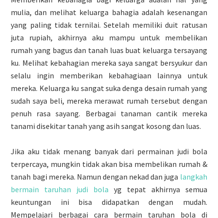
mulia, dan melihat keluarga bahagia adalah kesenangan
yang paling tidak ternilai. Setelah memiliki duit ratusan
juta rupiah, akhirnya aku mampu untuk membelikan
rumah yang bagus dan tanah luas buat keluarga tersayang
ku. Melihat kebahagian mereka saya sangat bersyukur dan
selalu ingin memberikan kebahagiaan lainnya untuk
mereka. Keluarga ku sangat suka denga desain rumah yang
sudah saya beli, mereka merawat rumah tersebut dengan
penuh rasa sayang. Berbagai tanaman cantik mereka
tanami disekitar tanah yang asih sangat kosong dan luas.
Jika aku tidak menang banyak dari permainan judi bola
terpercaya, mungkin tidak akan bisa membelikan rumah &
tanah bagi mereka. Namun dengan nekad dan juga
langkah
bermain taruhan judi bola
yg tepat akhirnya semua
keuntungan ini bisa didapatkan dengan mudah.
Mempelajari berbagai cara bermain taruhan bola di