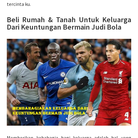
tercinta ku.
Beli Rumah & Tanah Untuk Keluarga
Dari Keuntungan Bermain Judi Bola
Memberikan kebahagia bagi keluarga adalah hal yang