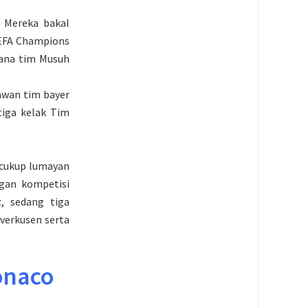
 Mereka bakal
UEFA Champions
mana tim Musuh
awan tim bayer
tiga kelak Tim
 cukup lumayan
gan kompetisi
, sedang tiga
everkusen serta
onaco