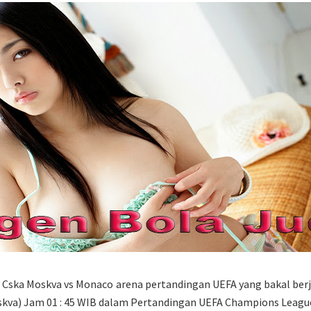
 Cska Moskva vs Monaco arena pertandingan UEFA yang bakal berj
kva) Jam 01 : 45 WIB dalam Pertandingan UEFA Champions Leagu