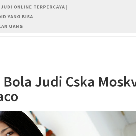
 JUDI ONLINE TERPERCAYA |
ID YANG BISA
KAN UANG
dar Bola
 Bola Judi Cska Moskv
aco