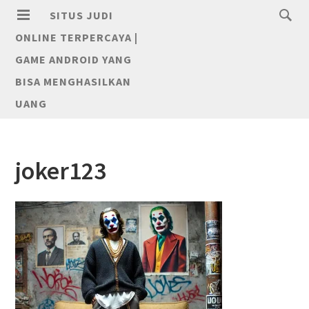
SITUS JUDI
ONLINE TERPERCAYA |
GAME ANDROID YANG
BISA MENGHASILKAN
UANG
joker123