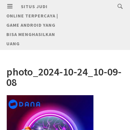
SITUS JUDI
ONLINE TERPERCAYA |
GAME ANDROID YANG
BISA MENGHASILKAN
UANG
photo_2024-10-24_10-09-
08