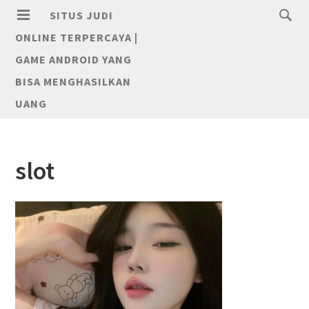
SITUS JUDI
ONLINE TERPERCAYA |
GAME ANDROID YANG
BISA MENGHASILKAN
UANG
slot