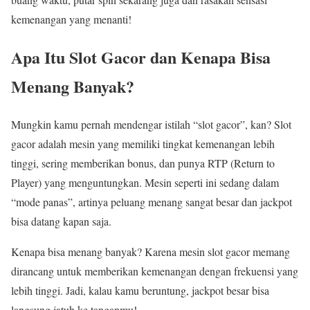
kemenangan yang menanti!
Apa Itu Slot Gacor dan Kenapa Bisa
Menang Banyak?
Mungkin kamu pernah mendengar istilah “slot gacor”, kan? Slot
gacor adalah mesin yang memiliki tingkat kemenangan lebih
tinggi, sering memberikan bonus, dan punya RTP (Return to
Player) yang menguntungkan. Mesin seperti ini sedang dalam
“mode panas”, artinya peluang menang sangat besar dan jackpot
bisa datang kapan saja.
Kenapa bisa menang banyak? Karena mesin slot gacor memang
dirancang untuk memberikan kemenangan dengan frekuensi yang
lebih tinggi. Jadi, kalau kamu beruntung, jackpot besar bisa
langsung jatuh ke tanganmu!