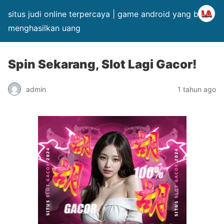
situs judi online terpercaya | game android yang bisa
menghasilkan uang
Spin Sekarang, Slot Lagi Gacor!
admin
1 tahun ago