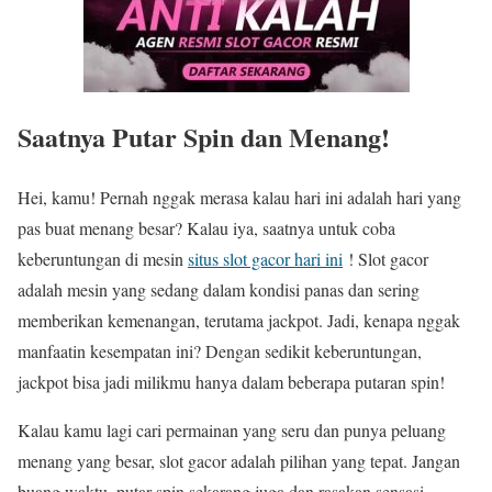
Saatnya Putar Spin dan Menang!
Hei, kamu! Pernah nggak merasa kalau hari ini adalah hari yang
pas buat menang besar? Kalau iya, saatnya untuk coba
keberuntungan di mesin
situs slot gacor hari ini
! Slot gacor
adalah mesin yang sedang dalam kondisi panas dan sering
memberikan kemenangan, terutama jackpot. Jadi, kenapa nggak
manfaatin kesempatan ini? Dengan sedikit keberuntungan,
jackpot bisa jadi milikmu hanya dalam beberapa putaran spin!
Kalau kamu lagi cari permainan yang seru dan punya peluang
menang yang besar, slot gacor adalah pilihan yang tepat. Jangan
buang waktu, putar spin sekarang juga dan rasakan sensasi