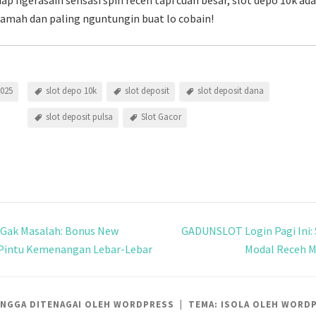
siap ngerasain sensasi spin receh tapi cuan besar, slot depo 10k ad
amah dan paling nguntungin buat lo cobain!
2025
slot depo 10k
slot deposit
slot deposit dana
slot deposit pulsa
Slot Gacor
 Gak Masalah: Bonus New
GADUNSLOT Login Pagi Ini: 
Pintu Kemenangan Lebar-Lebar
Modal Receh M
NGGA DITENAGAI OLEH WORDPRESS
|
TEMA: ISOLA OLEH
WORDP