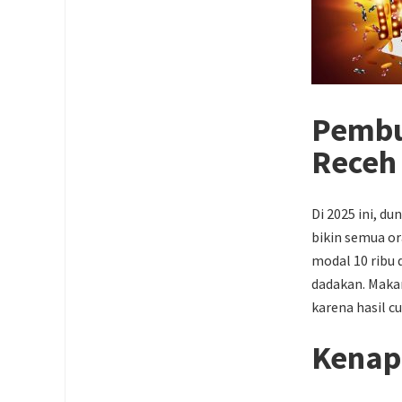
Pembu
Receh
Di 2025 ini, d
bikin semua or
modal 10 ribu 
dadakan. Maka
karena hasil c
Kenapa