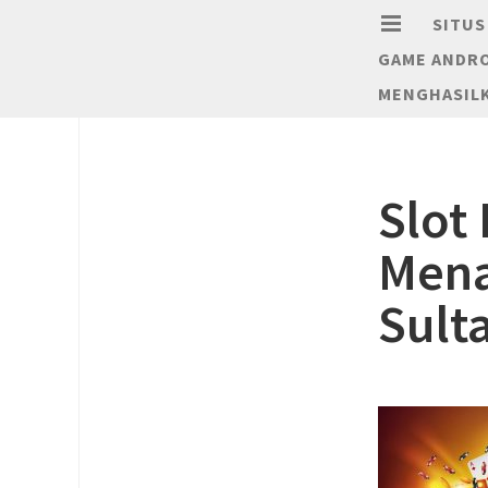
SITUS
GAME ANDRO
MENGHASIL
Slot
Mena
Sult