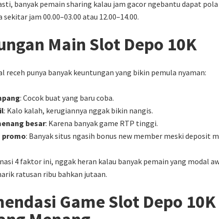
asti, banyak pemain sharing kalau jam gacor ngebantu dapat pol
a sekitar jam 00.00–03.00 atau 12.00–14.00.
ungan Main Slot Depo 10K
al receh punya banyak keuntungan yang bikin pemula nyaman:
mpang
: Cocok buat yang baru coba.
il
: Kalo kalah, kerugiannya nggak bikin nangis.
menang besar
: Karena banyak game RTP tinggi.
n promo
: Banyak situs ngasih bonus new member meski deposit m
asi 4 faktor ini, nggak heran kalau banyak pemain yang modal a
narik ratusan ribu bahkan jutaan.
endasi Game Slot Depo 10K