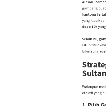
Alasan utaman
gampang buat 
kantong terlal
yang klasik sa
depo 10k
yang
Selain itu, g
Fitur-fitur kay
bikin spin rece
Strate
Sulta
Walaupun modal
efektif yang b
1. Pilih 