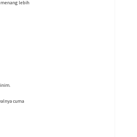
a menang lebih
inim.
walnya cuma