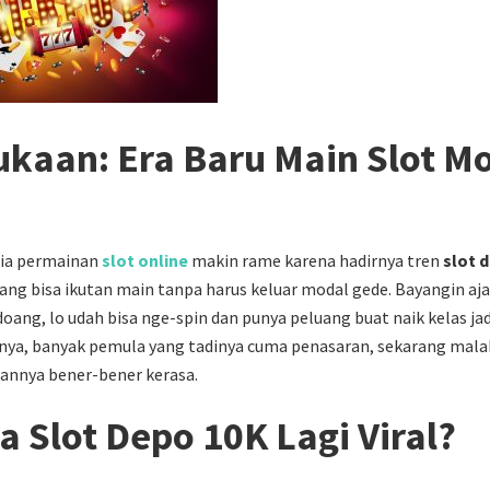
kaan: Era Baru Main Slot M
unia permainan
slot online
makin rame karena hadirnya tren
slot 
ang bisa ikutan main tanpa harus keluar modal gede. Bayangin aj
doang, lo udah bisa nge-spin dan punya peluang buat naik kelas jad
nya, banyak pemula yang tadinya cuma penasaran, sekarang mala
uannya bener-bener kerasa.
 Slot Depo 10K Lagi Viral?