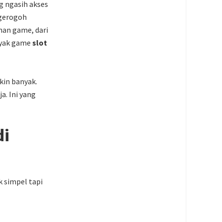
g ngasih akses
gerogoh
han game, dari
anyak game
slot
kin banyak.
a. Ini yang
di
k simpel tapi