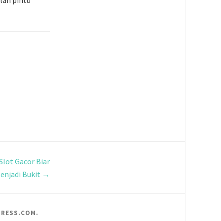
alah pintu
Slot Gacor Biar
enjadi Bukit
→
RESS.COM
.