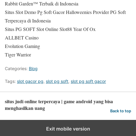
Rabbit Garden™ Terbaik di Indonesia
Situs Slot Demo Pg Soft Gacor Halloweenies Provider PG Soft
Terpercaya di Indonesia
Situs PG SOFT Slot Online Slot88 Year Of Ox
ALLBET Casino
Evolution Gaming
Tiger Warrior
Categories:
Blog
Tags:
slot gacor pg
,
slot pg soft
,
slot pg soft gacor
situs judi online terpercaya | game android yang bisa
menghasilkan uang
Back to top
Exit mobile version