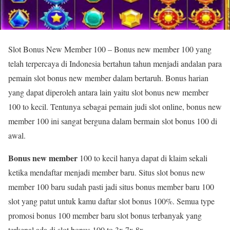
Slot Bonus New Member 100 – Bonus new member 100 yang
telah terpercaya di Indonesia bertahun tahun menjadi andalan para
pemain slot bonus new member dalam bertaruh. Bonus harian
yang dapat diperoleh antara lain yaitu slot bonus new member
100 to kecil. Tentunya sebagai pemain judi slot online, bonus new
member 100 ini sangat berguna dalam bermain slot bonus 100 di
awal.
Bonus new member
100 to kecil hanya dapat di klaim sekali
ketika mendaftar menjadi member baru. Situs slot bonus new
member 100 baru sudah pasti jadi situs bonus member baru 100
slot yang patut untuk kamu daftar slot bonus 100%. Semua type
promosi bonus 100 member baru slot bonus terbanyak yang
terkenal ada di slot bonus 100 to 3x 7x 8x.