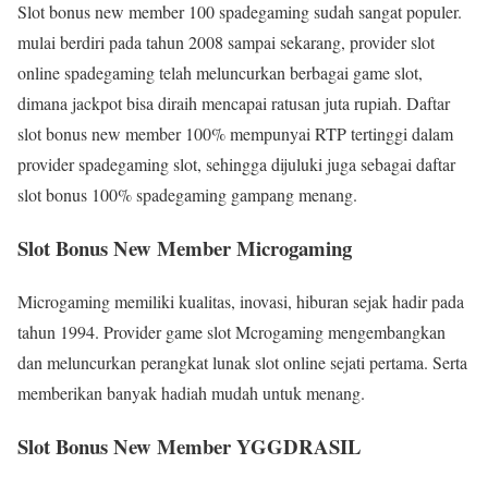
Slot bonus new member 100 spadegaming sudah sangat populer.
mulai berdiri pada tahun 2008 sampai sekarang, provider slot
online spadegaming telah meluncurkan berbagai game slot,
dimana jackpot bisa diraih mencapai ratusan juta rupiah. Daftar
slot bonus new member 100% mempunyai RTP tertinggi dalam
provider spadegaming slot, sehingga dijuluki juga sebagai daftar
slot bonus 100% spadegaming gampang menang.
Slot Bonus New Member Microgaming
Microgaming memiliki kualitas, inovasi, hiburan sejak hadir pada
tahun 1994. Provider game slot Mcrogaming mengembangkan
dan meluncurkan perangkat lunak slot online sejati pertama. Serta
memberikan banyak hadiah mudah untuk menang.
Slot Bonus New Member YGGDRASIL