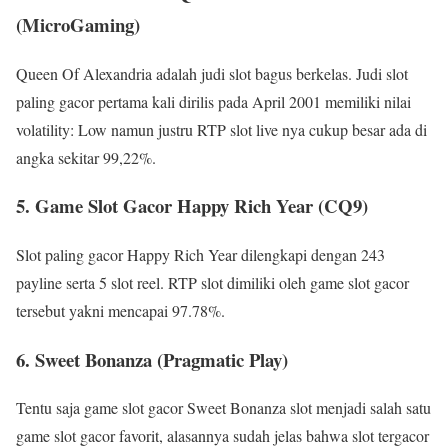
(MicroGaming)
Queen Of Alexandria adalah judi slot bagus berkelas. Judi slot
paling gacor pertama kali dirilis pada April 2001 memiliki nilai
volatility: Low namun justru RTP slot live nya cukup besar ada di
angka sekitar 99,22%.
5. Game Slot Gacor Happy Rich Year (CQ9)
Slot paling gacor Happy Rich Year dilengkapi dengan 243
payline serta 5 slot reel. RTP slot dimiliki oleh game slot gacor
tersebut yakni mencapai 97.78%.
6. Sweet Bonanza (Pragmatic Play)
Tentu saja game slot gacor Sweet Bonanza slot menjadi salah satu
game slot gacor favorit, alasannya sudah jelas bahwa slot tergacor