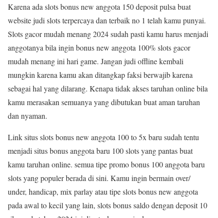
Karena ada slots bonus new anggota 150 deposit pulsa buat
website judi slots terpercaya dan terbaik no 1 telah kamu punyai.
Slots gacor mudah menang 2024 sudah pasti kamu harus menjadi
anggotanya bila ingin bonus new anggota 100% slots gacor
mudah menang ini hari game. Jangan judi offline kembali
mungkin karena kamu akan ditangkap faksi berwajib karena
sebagai hal yang dilarang. Kenapa tidak akses taruhan online bila
kamu merasakan semuanya yang dibutukan buat aman taruhan
dan nyaman.
Link situs slots bonus new anggota 100 to 5x baru sudah tentu
menjadi situs bonus anggota baru 100 slots yang pantas buat
kamu taruhan online. semua tipe promo bonus 100 anggota baru
slots yang populer berada di sini. Kamu ingin bermain over/
under, handicap, mix parlay atau tipe slots bonus new anggota
pada awal to kecil yang lain, slots bonus saldo dengan deposit 10