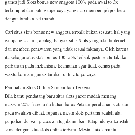
games judi Slots bonus new anggota 100% pada awal to 3x
terkomplet dan paling dipercaya yang siap memberi jekpot besar
dengan taruhan bet murah.
Cari situs slots bonus new anggota terbaik bukan sesuatu hal yang
gampang saat ini, apalagi banyak situs Slots yang ada diinternet
dan memberi penawaran yang tidak sesuai faktanya. Oleh karena
itu sebagai situs slots bonus 100 to 3x terbaik pasti selalu lakukan
perbaruan pada mekanisme keamanan agar tidak cemas pada
waktu bermain games taruhan online terpercaya.
Perubahan Slots Online Sampai Jadi Terkenal
Bila kamu pendatang baru situs slots gacor mudah menang
maxwin 2024 karena itu kalian harus Pelajari perubahan slots dari
pada awalnya dibuat, rupanya mesin slots pertama adalah alat
perjudian dengan proses analog dalam bar. Tetapi idenya teruslah
sama dengan situs slots online terbaru. Mesin slots lama itu