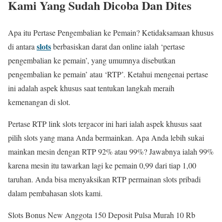
Kami Yang Sudah Dicoba Dan Dites
Apa itu Pertase Pengembalian ke Pemain? Ketidaksamaan khusus
slots
di antara
berbasiskan darat dan online ialah ‘pertase
pengembalian ke pemain’, yang umumnya disebutkan
pengembalian ke pemain’ atau ‘RTP’. Ketahui mengenai pertase
ini adalah aspek khusus saat tentukan langkah meraih
kemenangan di slot.
Pertase RTP link slots tergacor ini hari ialah aspek khusus saat
pilih slots yang mana Anda bermainkan. Apa Anda lebih sukai
mainkan mesin dengan RTP 92% atau 99%? Jawabnya ialah 99%
karena mesin itu tawarkan lagi ke pemain 0,99 dari tiap 1,00
taruhan. Anda bisa menyaksikan RTP permainan slots pribadi
dalam pembahasan slots kami.
Slots Bonus New Anggota 150 Deposit Pulsa Murah 10 Rb