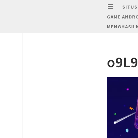
SITUS
GAME ANDRO
MENGHASIL
o9L