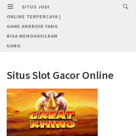
SITUS JUDI
ONLINE TERPERCAYA |
GAME ANDROID YANG
BISA MENGHASILKAN
UANG
Situs Slot Gacor Online