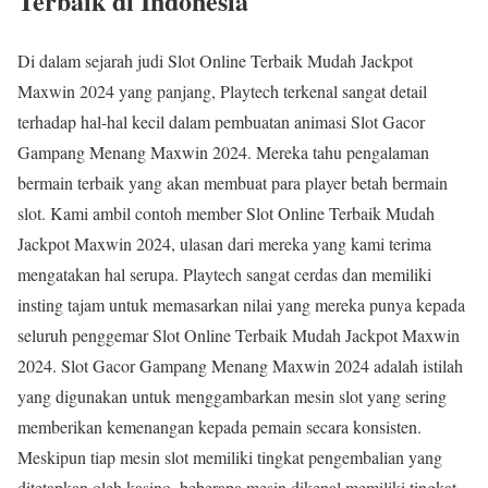
Terbaik di Indonesia
Di dalam sejarah judi Slot Online Terbaik Mudah Jackpot
Maxwin 2024 yang panjang, Playtech terkenal sangat detail
terhadap hal-hal kecil dalam pembuatan animasi Slot Gacor
Gampang Menang Maxwin 2024. Mereka tahu pengalaman
bermain terbaik yang akan membuat para player betah bermain
slot. Kami ambil contoh member Slot Online Terbaik Mudah
Jackpot Maxwin 2024, ulasan dari mereka yang kami terima
mengatakan hal serupa. Playtech sangat cerdas dan memiliki
insting tajam untuk memasarkan nilai yang mereka punya kepada
seluruh penggemar Slot Online Terbaik Mudah Jackpot Maxwin
2024. Slot Gacor Gampang Menang Maxwin 2024 adalah istilah
yang digunakan untuk menggambarkan mesin slot yang sering
memberikan kemenangan kepada pemain secara konsisten.
Meskipun tiap mesin slot memiliki tingkat pengembalian yang
ditetapkan oleh kasino, beberapa mesin dikenal memiliki tingkat