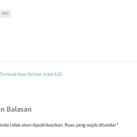
 2019
Tembak Ikan Online Joker123
an Balasan
nda tidak akan dipublikasikan.
Ruas yang wajib ditandai
*