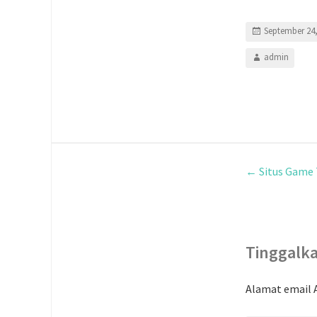
September 24,
admin
←
Situs Game 
Tinggalk
Alamat email A