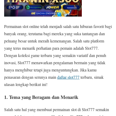
Permainan slot online telah menjadi salah satu hiburan favorit bagi
banyak orang, terutama bagi mereka yang suka tantangan dan
peluang besar untuk meraih kemenangan. Salah satu platform
yang terus menarik perhatian para pemain adalah Slot777.
Dengan koleksi game terbaru yang semakin variatif dan penuh
inovasi, Slot777 menawarkan pengalaman bermain yang tidak
hanya menghibur tetapi juga menguntungkan. Jika kamu
penasaran dengan serunya main
daftar slot777
terbaru, simak
ulasan lengkap berikut ini!
1.
Tema yang Beragam dan Menarik
Salah satu hal yang membuat permainan slot di Slot777 semakin