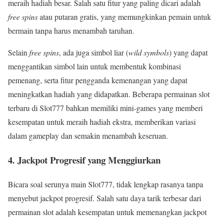
meraih hadiah besar. Salah satu fitur yang paling dicari adalah
free spins
atau putaran gratis, yang memungkinkan pemain untuk
bermain tanpa harus menambah taruhan.
Selain
free spins
, ada juga simbol liar (
wild symbols
) yang dapat
menggantikan simbol lain untuk membentuk kombinasi
pemenang, serta fitur pengganda kemenangan yang dapat
meningkatkan hadiah yang didapatkan. Beberapa permainan slot
terbaru di Slot777 bahkan memiliki mini-games yang memberi
kesempatan untuk meraih hadiah ekstra, memberikan variasi
dalam gameplay dan semakin menambah keseruan.
4.
Jackpot Progresif yang Menggiurkan
Bicara soal serunya main Slot777, tidak lengkap rasanya tanpa
menyebut jackpot progresif. Salah satu daya tarik terbesar dari
permainan slot adalah kesempatan untuk memenangkan jackpot