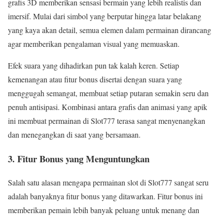
grafis 3D memberikan sensasi bermain yang lebih realistis dan
imersif. Mulai dari simbol yang berputar hingga latar belakang
yang kaya akan detail, semua elemen dalam permainan dirancang
agar memberikan pengalaman visual yang memuaskan.
Efek suara yang dihadirkan pun tak kalah keren. Setiap
kemenangan atau fitur bonus disertai dengan suara yang
menggugah semangat, membuat setiap putaran semakin seru dan
penuh antisipasi. Kombinasi antara grafis dan animasi yang apik
ini membuat permainan di Slot777 terasa sangat menyenangkan
dan menegangkan di saat yang bersamaan.
3.
Fitur Bonus yang Menguntungkan
Salah satu alasan mengapa permainan slot di Slot777 sangat seru
adalah banyaknya fitur bonus yang ditawarkan. Fitur bonus ini
memberikan pemain lebih banyak peluang untuk menang dan