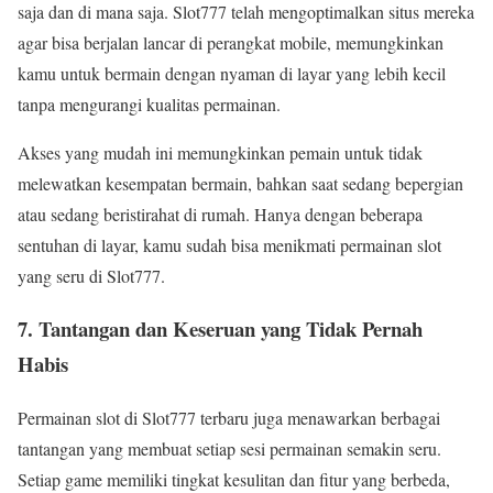
saja dan di mana saja. Slot777 telah mengoptimalkan situs mereka
agar bisa berjalan lancar di perangkat mobile, memungkinkan
kamu untuk bermain dengan nyaman di layar yang lebih kecil
tanpa mengurangi kualitas permainan.
Akses yang mudah ini memungkinkan pemain untuk tidak
melewatkan kesempatan bermain, bahkan saat sedang bepergian
atau sedang beristirahat di rumah. Hanya dengan beberapa
sentuhan di layar, kamu sudah bisa menikmati permainan slot
yang seru di Slot777.
7.
Tantangan dan Keseruan yang Tidak Pernah
Habis
Permainan slot di Slot777 terbaru juga menawarkan berbagai
tantangan yang membuat setiap sesi permainan semakin seru.
Setiap game memiliki tingkat kesulitan dan fitur yang berbeda,