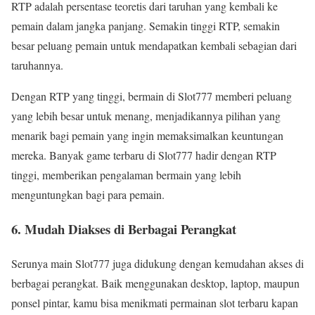
RTP adalah persentase teoretis dari taruhan yang kembali ke
pemain dalam jangka panjang. Semakin tinggi RTP, semakin
besar peluang pemain untuk mendapatkan kembali sebagian dari
taruhannya.
Dengan RTP yang tinggi, bermain di Slot777 memberi peluang
yang lebih besar untuk menang, menjadikannya pilihan yang
menarik bagi pemain yang ingin memaksimalkan keuntungan
mereka. Banyak game terbaru di Slot777 hadir dengan RTP
tinggi, memberikan pengalaman bermain yang lebih
menguntungkan bagi para pemain.
6.
Mudah Diakses di Berbagai Perangkat
Serunya main Slot777 juga didukung dengan kemudahan akses di
berbagai perangkat. Baik menggunakan desktop, laptop, maupun
ponsel pintar, kamu bisa menikmati permainan slot terbaru kapan