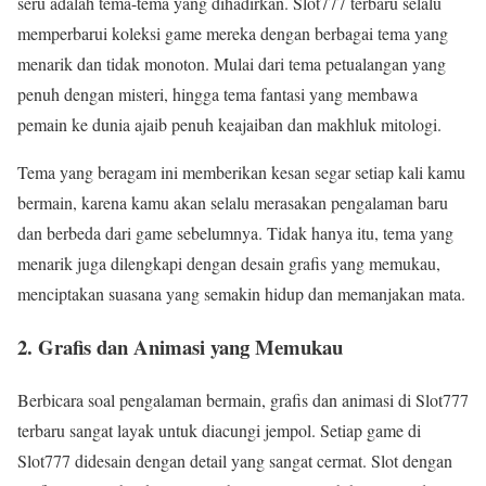
seru adalah tema-tema yang dihadirkan. Slot777 terbaru selalu
memperbarui koleksi game mereka dengan berbagai tema yang
menarik dan tidak monoton. Mulai dari tema petualangan yang
penuh dengan misteri, hingga tema fantasi yang membawa
pemain ke dunia ajaib penuh keajaiban dan makhluk mitologi.
Tema yang beragam ini memberikan kesan segar setiap kali kamu
bermain, karena kamu akan selalu merasakan pengalaman baru
dan berbeda dari game sebelumnya. Tidak hanya itu, tema yang
menarik juga dilengkapi dengan desain grafis yang memukau,
menciptakan suasana yang semakin hidup dan memanjakan mata.
2.
Grafis dan Animasi yang Memukau
Berbicara soal pengalaman bermain, grafis dan animasi di Slot777
terbaru sangat layak untuk diacungi jempol. Setiap game di
Slot777 didesain dengan detail yang sangat cermat. Slot dengan