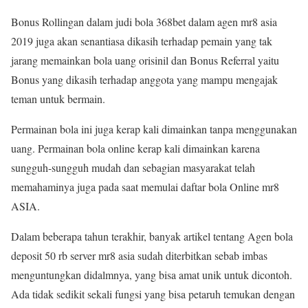
Bonus Rollingan dalam judi bola 368bet dalam agen mr8 asia
2019 juga akan senantiasa dikasih terhadap pemain yang tak
jarang memainkan bola uang orisinil dan Bonus Referral yaitu
Bonus yang dikasih terhadap anggota yang mampu mengajak
teman untuk bermain.
Permainan bola ini juga kerap kali dimainkan tanpa menggunakan
uang. Permainan bola online kerap kali dimainkan karena
sungguh-sungguh mudah dan sebagian masyarakat telah
memahaminya juga pada saat memulai daftar bola Online mr8
ASIA.
Dalam beberapa tahun terakhir, banyak artikel tentang Agen bola
deposit 50 rb server mr8 asia sudah diterbitkan sebab imbas
menguntungkan didalmnya, yang bisa amat unik untuk dicontoh.
Ada tidak sedikit sekali fungsi yang bisa petaruh temukan dengan