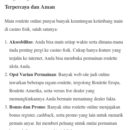
Terpercaya dan Aman
Main roulette online punyai banyak keuntungan ketimbang main
di casino fisik, salah satunya:
Aksesbilitas
: Anda bisa main setiap waktu serta dimana-mana
tiada penting pergi ke casino fisik. Cukup hanya feature yang
terjalin ke internet, Anda bisa membuka permainan roulette
idola Anda.
Opsi Varian Permainan
: Banyak web-site judi online
tawarkan beberapa ragam roulette, tergolong Roulette Eropa,
Roulette Amerika, serta versus live dealer yang
memungkinkannya Anda bermain menantang dealer fakta.
Bonus dan Promo
: Banyak situs roulette online menjajakan
bonus register, cashback, serta promo yang lain untuk menarik
pemain anyar. Ini memberi peluang untuk mulai permainan