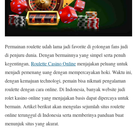
Permainan roulette udah lama jadi favorite di golongan fans judi
di penjuru dunia. Dengan bermainnya yang simpel serta penuh
kegentingan,
Roulette Casino Online
menjajakan peluang untuk
menjadi pemenang uang dengan mempercayakan hoki. Waktu ini,
dengan kemajuan technologi, pemain bisa nikmati pengalaman
roulette dengan cara online. Di Indonesia, banyak website judi
rolet kasino online yang menjajakan basis dapat dipercaya untuk
bermain. Artikel berikut akan mengulas sejumlah situs roulette
online terunggul di Indonesia serta memberinya panduan buat
menunjuk situs yang akurat.