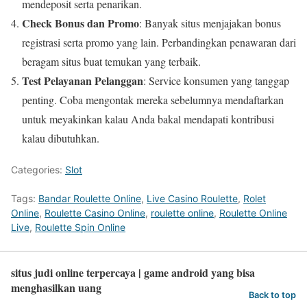
mendeposit serta penarikan.
Check Bonus dan Promo
: Banyak situs menjajakan bonus
registrasi serta promo yang lain. Perbandingkan penawaran dari
beragam situs buat temukan yang terbaik.
Test Pelayanan Pelanggan
: Service konsumen yang tanggap
penting. Coba mengontak mereka sebelumnya mendaftarkan
untuk meyakinkan kalau Anda bakal mendapati kontribusi
kalau dibutuhkan.
Categories:
Slot
Tags:
Bandar Roulette Online
,
Live Casino Roulette
,
Rolet
Online
,
Roulette Casino Online
,
roulette online
,
Roulette Online
Live
,
Roulette Spin Online
situs judi online terpercaya | game android yang bisa
menghasilkan uang
Back to top