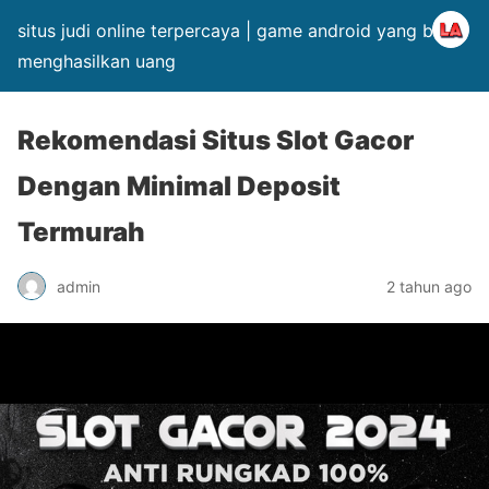
situs judi online terpercaya | game android yang bisa
menghasilkan uang
Rekomendasi Situs Slot Gacor
Dengan Minimal Deposit
Termurah
admin
2 tahun ago