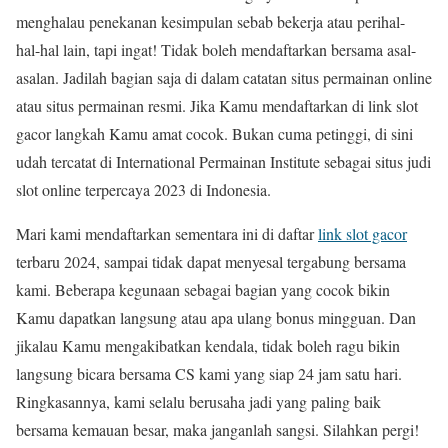
menghalau penekanan kesimpulan sebab bekerja atau perihal-
hal-hal lain, tapi ingat! Tidak boleh mendaftarkan bersama asal-
asalan. Jadilah bagian saja di dalam catatan situs permainan online
atau situs permainan resmi. Jika Kamu mendaftarkan di link slot
gacor langkah Kamu amat cocok. Bukan cuma petinggi, di sini
udah tercatat di International Permainan Institute sebagai situs judi
slot online terpercaya 2023 di Indonesia.
Mari kami mendaftarkan sementara ini di daftar
link slot gacor
terbaru 2024, sampai tidak dapat menyesal tergabung bersama
kami. Beberapa kegunaan sebagai bagian yang cocok bikin
Kamu dapatkan langsung atau apa ulang bonus mingguan. Dan
jikalau Kamu mengakibatkan kendala, tidak boleh ragu bikin
langsung bicara bersama CS kami yang siap 24 jam satu hari.
Ringkasannya, kami selalu berusaha jadi yang paling baik
bersama kemauan besar, maka janganlah sangsi. Silahkan pergi!