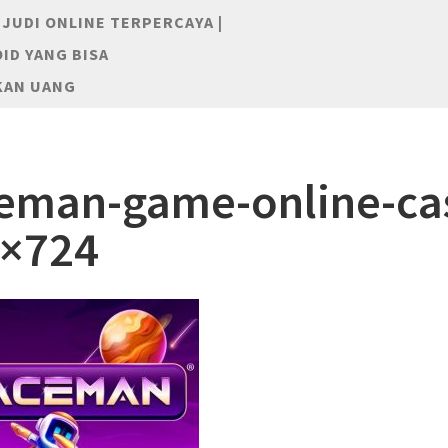
 JUDI ONLINE TERPERCAYA |
ID YANG BISA
KAN UANG
eman-game-online-ca
×724