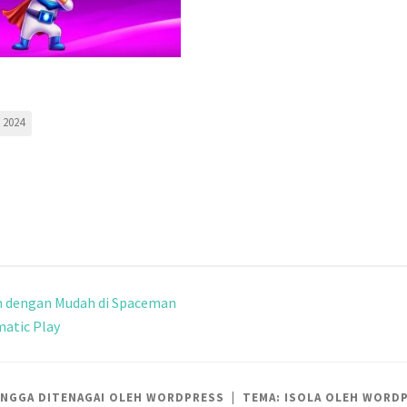
 2024
n dengan Mudah di Spaceman
matic Play
NGGA DITENAGAI OLEH WORDPRESS
|
TEMA: ISOLA OLEH
WORDP