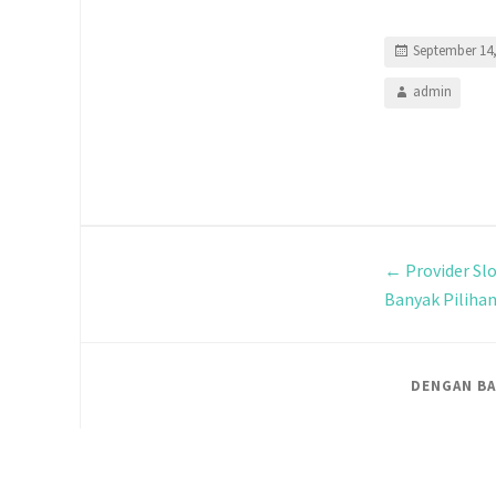
September 14,
admin
←
Provider Slo
Banyak Pilihan
DENGAN BA