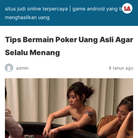
situs judi online terpercaya | game android yang bisa
menghasilkan uang
Tips Bermain Poker Uang Asli Agar
Selalu Menang
admin
8 tahun ago