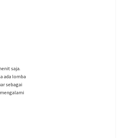
enit saja.
ma ada lomba
uar sebagai
a mengalami