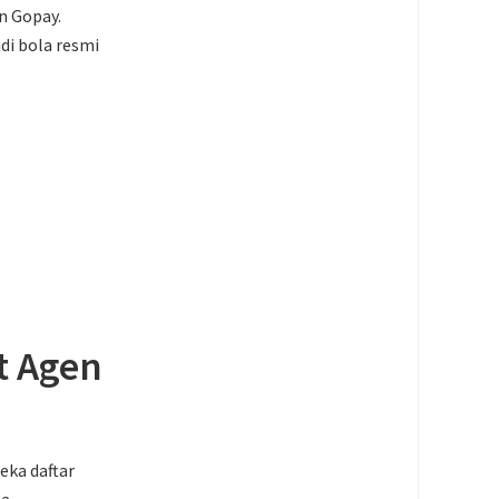
n Gopay.
di bola resmi
t Agen
eka daftar