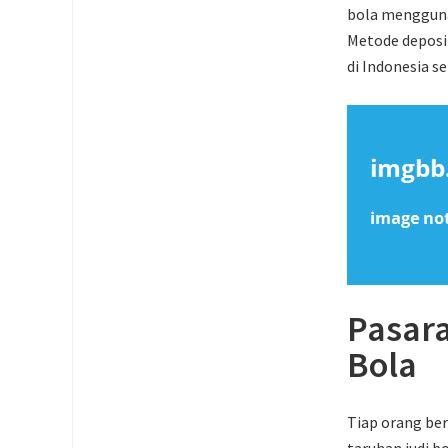
bola mengguna
Metode deposit
di Indonesia s
Pasara
Bola
Tiap orang ber