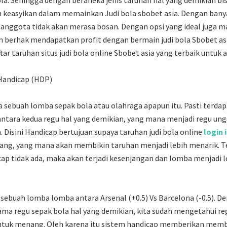
ola. Sehingga dengan beraneka jenis taruhan hal yang demikian bi
easyikan dalam memainkan Judi bola sbobet asia. Dengan bany
 anggota tidak akan merasa bosan. Dengan opsi yang ideal juga m
 berhak mendapatkan profit dengan bermain judi bola Sbobet asi
ar taruhan situs judi bola online Sbobet asia yang terbaik untuk
Handicap (HDP)
sebuah lomba sepak bola atau olahraga apapun itu. Pasti terdap
ntara kedua regu hal yang demikian, yang mana menjadi regu un
. Disini Handicap bertujuan supaya taruhan judi bola online
login 
ang, yang mana akan membikin taruhan menjadi lebih menarik. T
cap tidak ada, maka akan terjadi kesenjangan dan lomba menjadi
 sebuah lomba lomba antara Arsenal (+0.5) Vs Barcelona (-0.5). D
ma regu sepak bola hal yang demikian, kita sudah mengetahui r
untuk menang. Oleh karena itu sistem handicap memberikan memb