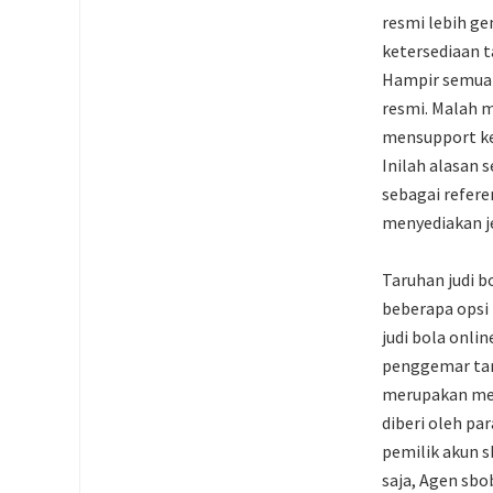
resmi lebih g
ketersediaan t
Hampir semua 
resmi. Malah m
mensupport ke
Inilah alasan 
sebagai refere
menyediakan je
Taruhan judi b
beberapa opsi 
judi bola onli
penggemar tar
merupakan men
diberi oleh pa
pemilik akun s
saja, Agen sbo