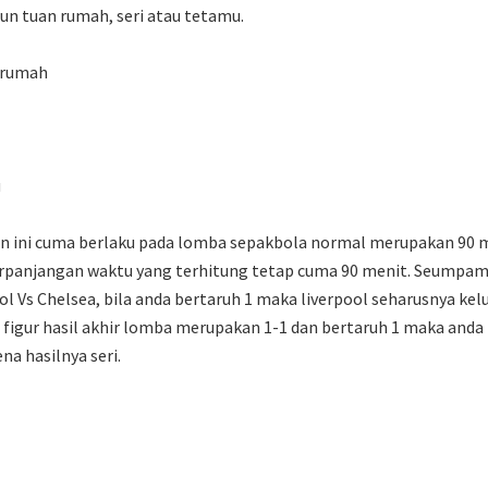
un tuan rumah, seri atau tetamu.
n rumah
u
n ini cuma berlaku pada lomba sepakbola normal merupakan 90 m
erpanjangan waktu yang terhitung tetap cuma 90 menit. Seumpa
ol Vs Chelsea, bila anda bertaruh 1 maka liverpool seharusnya kel
figur hasil akhir lomba merupakan 1-1 dan bertaruh 1 maka and
na hasilnya seri.