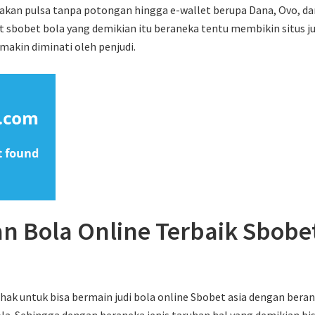
kan pulsa tanpa potongan hingga e-wallet berupa Dana, Ovo, da
 sbobet bola yang demikian itu beraneka tentu membikin situs ju
emakin diminati oleh penjudi.
n Bola Online Terbaik Sbobe
hak untuk bisa bermain judi bola online Sbobet asia dengan beran