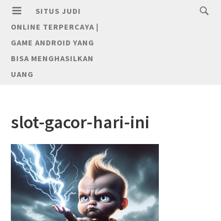
SITUS JUDI
ONLINE TERPERCAYA |
GAME ANDROID YANG
BISA MENGHASILKAN
UANG
slot-gacor-hari-ini