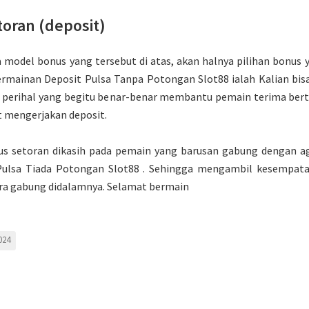
oran (deposit)
a model bonus yang tersebut di atas, akan halnya pilihan bonus y
rmainan Deposit Pulsa Tanpa Potongan Slot88 ialah Kalian bis
s perihal yang begitu benar-benar membantu pemain terima be
t mengerjakan deposit.
s setoran dikasih pada pemain yang barusan gabung dengan 
Pulsa Tiada Potongan Slot88 . Sehingga mengambil kesempat
ara gabung didalamnya. Selamat bermain
024