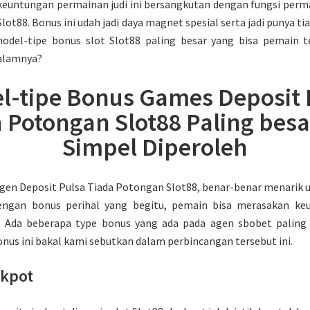
keuntungan permainan judi ini bersangkutan dengan fungsi perma
lot88. Bonus ini udah jadi daya magnet spesial serta jadi punya ti
odel-tipe bonus slot Slot88 paling besar yang bisa pemain
alamnya?
l-tipe Bonus Games Deposit 
 Potongan Slot88 Paling besa
Simpel Diperoleh
gen Deposit Pulsa Tiada Potongan Slot88, benar-benar menarik 
engan bonus perihal yang begitu, pemain bisa merasakan ke
 Ada beberapa type bonus yang ada pada agen sbobet paling 
onus ini bakal kami sebutkan dalam perbincangan tersebut ini.
ckpot