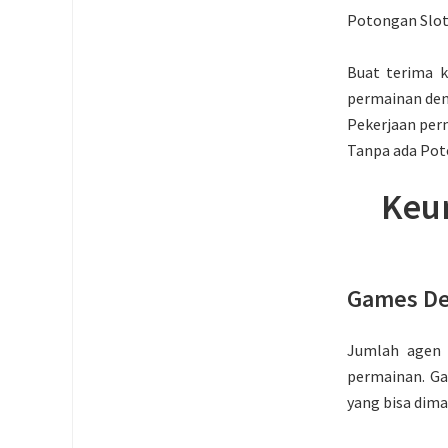
Potongan Slot
Buat terima k
permainan den
Pekerjaan perm
Tanpa ada Poto
Keun
Games Dep
Jumlah agen 
permainan. Ga
yang bisa dim