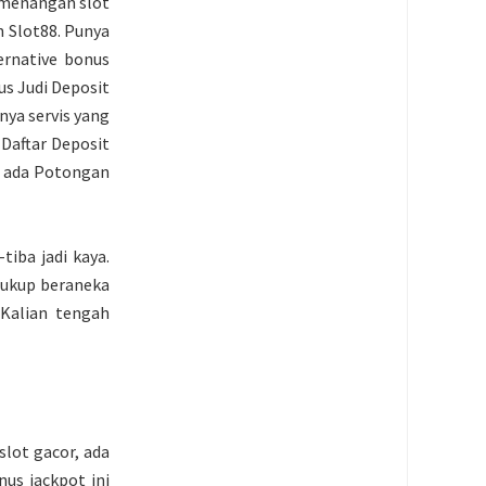
kemenangan slot
 Slot88. Punya
ernative bonus
us Judi Deposit
nya servis yang
Daftar Deposit
a ada Potongan
iba jadi kaya.
 cukup beraneka
 Kalian tengah
slot gacor, ada
us jackpot ini