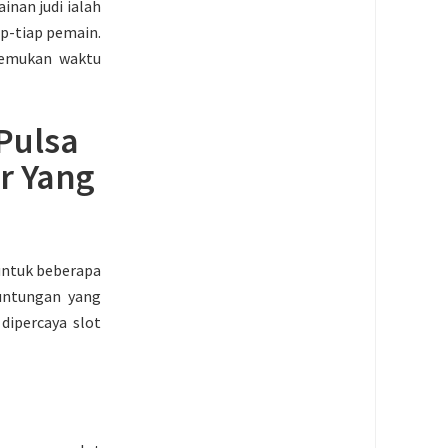
inan judi ialah
ap-tiap pemain.
 temukan waktu
Pulsa
r Yang
untuk beberapa
untungan yang
dipercaya slot