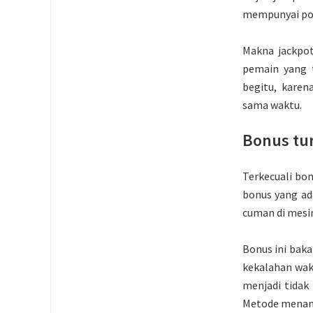
mempunyai poin
Makna jackpot
pemain yang 
begitu, karen
sama waktu.
Bonus tu
Terkecuali bon
bonus yang ad
cuman di mesin 
Bonus ini bak
kekalahan wakt
menjadi tidak
Metode menang