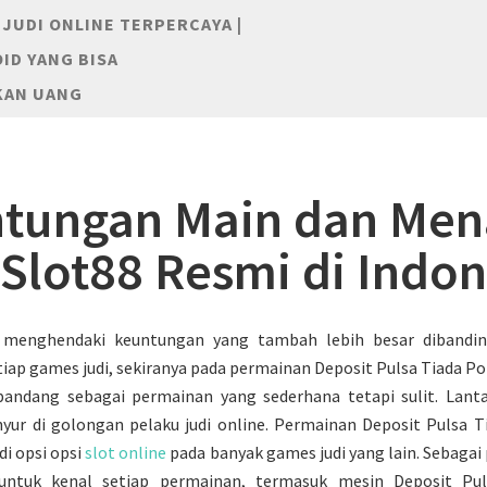
 JUDI ONLINE TERPERCAYA |
ID YANG BISA
KAN UANG
tungan Main dan Me
 Slot88 Resmi di Indon
 menghendaki keuntungan yang tambah lebih besar dibandi
iap games judi, sekiranya pada permainan Deposit Pulsa Tiada P
ipandang sebagai permainan yang sederhana tetapi sulit. Lant
yur di golongan pelaku judi online. Permainan Deposit Pulsa 
di opsi opsi
slot online
pada banyak games judi yang lain. Sebagai 
untuk kenal setiap permainan, termasuk mesin Deposit Pu