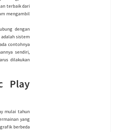
an terbaik dari
alam mengambil
hubung dengan
e
adalah sistem
 pada contohnya
annya sendiri,
rus dilakukan
c Play
ay mulai tahun
permainan yang
 grafik berbeda