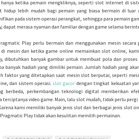
hanya ketika pemain mengkliknya, seperti slot internet di sist
 hidup lebih mudah bagi pemain yang biasa bermain di luar 
nifikan pada sistem operasi perangkat, sehingga para pemain gam
y, dapat merasa nyaman dan familiar dengan game selama berint
ragmatic Play perlu bermain dan menggunakan mesin secara 
 di mesin dan ketika game online memainkan slot online, kami
y, dibutuhkan banyak gambar untuk membuat pola dan proses i
apa banyak hadiah yang dimiliki pemain. Jumlah hadiah yang ak
h faktor yang ditetapkan saat mesin slot berputar, seperti mes
ine, dan sistem operasi.
slot gacor
dengan tingkat kekuatan ya
ng berbeda, perkembangan teknologi digital memberikan efek
terciptanya video game. Main, lalu slot mudah, tidak perlu pergi 
arena kami memiliki banyak jenis slot dan berbagai jenis slot o
 Pragmatic Play tidak akan kesulitan memilih permainan.