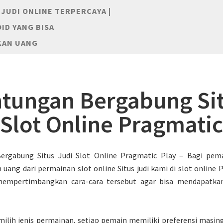
 JUDI ONLINE TERPERCAYA |
ID YANG BISA
KAN UANG
tungan Bergabung Si
 Slot Online Pragmatic
ergabung Situs Judi Slot Online Pragmatic Play – Bagi pema
ang dari permainan slot online Situs judi kami di slot online P
mempertimbangkan cara-cara tersebut agar bisa mendapatk
lih jenis permainan, setiap pemain memiliki preferensi masing