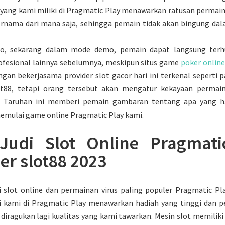
e yang kami miliki di Pragmatic Play menawarkan ratusan permain
ternama dari mana saja, sehingga pemain tidak akan bingung d
, sekarang dalam mode demo, pemain dapat langsung ter
ofesional lainnya sebelumnya, meskipun situs game
poker onlin
ngan bekerjasama provider slot gacor hari ini terkenal seperti
ot88, tetapi orang tersebut akan mengatur kekayaan permain
. Taruhan ini memberi pemain gambaran tentang apa yang ha
emulai game online Pragmatic Play kami.
 Judi Slot Online Pragmati
er slot88 2023
 slot online dan permainan virus paling populer Pragmatic Pl
udi kami di Pragmatic Play menawarkan hadiah yang tinggi dan 
 diragukan lagi kualitas yang kami tawarkan. Mesin slot memiliki