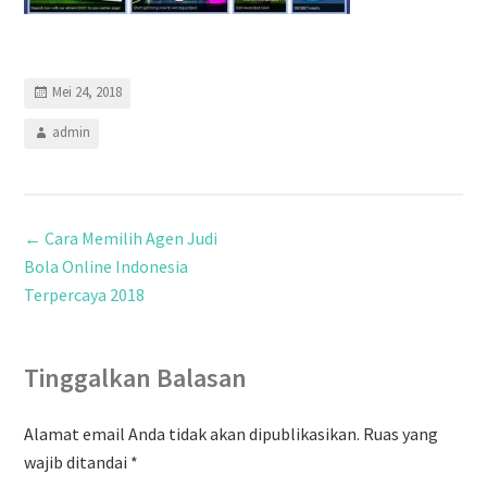
Mei 24, 2018
admin
←
Cara Memilih Agen Judi
Bola Online Indonesia
Terpercaya 2018
Tinggalkan Balasan
Alamat email Anda tidak akan dipublikasikan.
Ruas yang
wajib ditandai
*