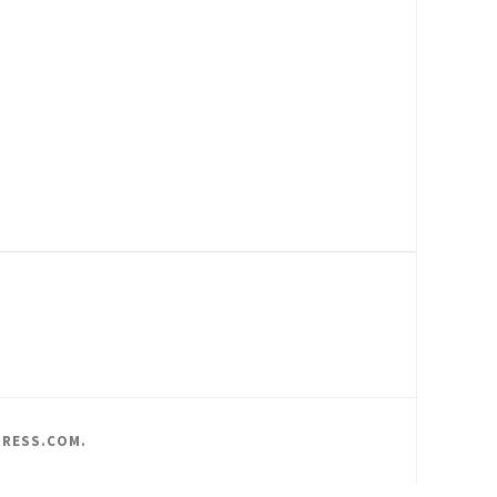
RESS.COM
.