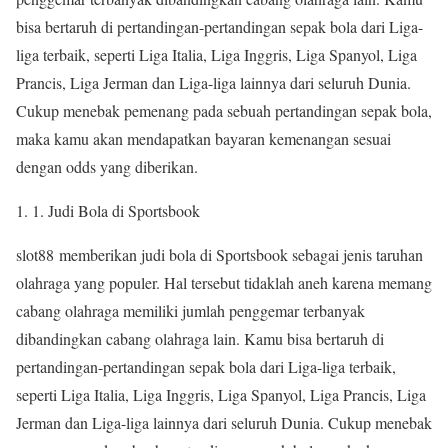
bisa bertaruh di pertandingan-pertandingan sepak bola dari Liga-
liga terbaik, seperti Liga Italia, Liga Inggris, Liga Spanyol, Liga
Prancis, Liga Jerman dan Liga-liga lainnya dari seluruh Dunia.
Cukup menebak pemenang pada sebuah pertandingan sepak bola,
maka kamu akan mendapatkan bayaran kemenangan sesuai
dengan odds yang diberikan.
Judi Bola di Sportsbook
slot88 memberikan judi bola di Sportsbook sebagai jenis taruhan
olahraga yang populer. Hal tersebut tidaklah aneh karena memang
cabang olahraga memiliki jumlah penggemar terbanyak
dibandingkan cabang olahraga lain. Kamu bisa bertaruh di
pertandingan-pertandingan sepak bola dari Liga-liga terbaik,
seperti Liga Italia, Liga Inggris, Liga Spanyol, Liga Prancis, Liga
Jerman dan Liga-liga lainnya dari seluruh Dunia. Cukup menebak