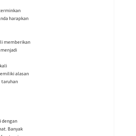
ncerminkan
 Anda harapkan
kali memberikan
a menjadi
kali
emiliki alasan
n taruhan
ai dengan
hat. Banyak