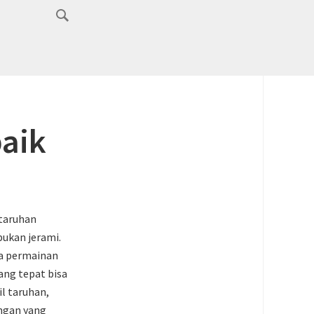
baik
 taruhan
ukan jerami.
ga permainan
ang tepat bisa
l taruhan,
angan yang