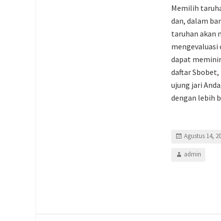
Memilih taruha
dan, dalam ba
taruhan akan 
mengevaluasi o
dapat meminima
daftar Sbobet,
ujung jari And
dengan lebih b
Agustus 14, 2
admin