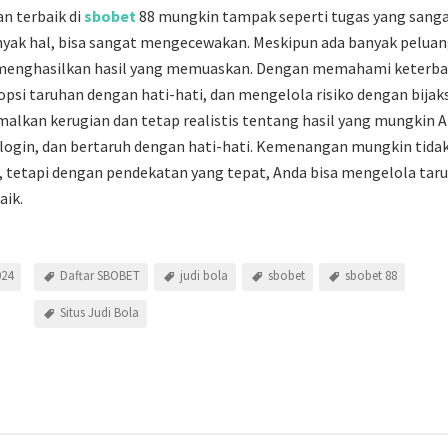
n terbaik di
sbobet
88 mungkin tampak seperti tugas yang san
nyak hal, bisa sangat mengecewakan. Meskipun ada banyak peluan
menghasilkan hasil yang memuaskan. Dengan memahami keterba
psi taruhan dengan hati-hati, dan mengelola risiko dengan bijak
lkan kerugian dan tetap realistis tentang hasil yang mungkin An
 login, dan bertaruh dengan hati-hati. Kemenangan mungkin tidak 
a, tetapi dengan pendekatan yang tepat, Anda bisa mengelola tar
aik.
024
Daftar SBOBET
judi bola
sbobet
sbobet 88
Situs Judi Bola