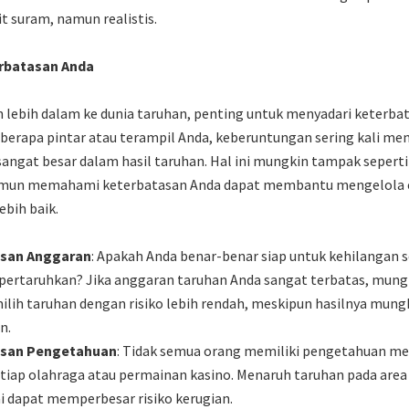
t suram, namun realistis.
erbatasan Anda
 lebih dalam ke dunia taruhan, penting untuk menyadari keterba
seberapa pintar atau terampil Anda, keberuntungan sering kali m
angat besar dalam hasil taruhan. Hal ini mungkin tampak sepert
amun memahami keterbatasan Anda dapat membantu mengelola e
ebih baik.
san Anggaran
: Apakah Anda benar-benar siap untuk kehilangan 
pertaruhkan? Jika anggaran taruhan Anda sangat terbatas, mungk
lih taruhan dengan risiko lebih rendah, meskipun hasilnya mung
n.
asan Pengetahuan
: Tidak semua orang memiliki pengetahuan m
tiap olahraga atau permainan kasino. Menaruh taruhan pada area
i dapat memperbesar risiko kerugian.