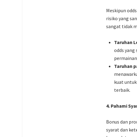
Meskipun odds
risiko yang sa
sangat tidak m
Taruhan 
odds yang 
permainan 
Taruhan p
menawarkan
kuat untuk
terbaik.
4. Pahami Sy
Bonus dan prom
syarat dan ke