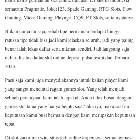
semacam Pragmatic, Joker123, Spade Gaming, RTG Slots, Flow
Gaming, Micro Gaming, Playngo, CQ9, PT Slots, serta nyatanya.
Bukan cuma itu saja, sebab tipe permainan terdapat hingga
ratusan tipe tidak bisa jadi kami jelaskan seluruh, jadi yang paling
benar ialah lekas daftar serta nikmati sendiri. Jadi langsung saja
daftar di situs daftar slot online deposit pulsa resmi dan Terbaru
2023.
Pasti saja kami juga menyediakannya untuk kalian player kami
yang sangat mencintai ragam games slot. Yang telah menjadi
sebuah pertanyaan kami ialah, apakah Anda tidak bosan dengan
games slot lama yang hanya begitu saja? Jika iya, maka saat ini
keputusan kamu buat bermain dengan kami merupakan keputusan
tepat.
Di slot gacor maxwin, situs judi online terpercaya, semua games