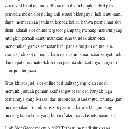
slot resmi kami tentunya dibuat dan dikembangkan dari para
penyedia mesin slot paling ahli sesuai bidangnya, jadi tentu kami
dapat memberikan jaminan kepada kalian bahwa permainan slot
disini adalah slot online tergacor gampang menang maxwin yang
mungkin pernah kamu mainkan. Kalian tidak akan bisa
menemukan games semenarik ini pada situs judi online lain.
Games judi slot online terbaru dari kami benar-benar sangat unik
dan dapat dinikmati oleh semua pecinta slot tentunya hanya di
situs judi tergacor.
Situs khusus judi slot online berkualitas yang telah sudah
memiliki jumlah pemain aktif sangat besar dan banyak juga
pemainnya yang berasal dari Indonesia. Bandar judi online24jam
menyediakan 16 link situs slot gacor terbaru 2023 gampang
menang tahan lama yang bertaraf atau berkelas internasional.
Link Slot Gacor maxwin 2023 Terbaru menjadi situs yang