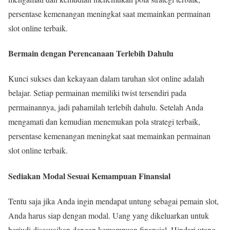
persentase kemenangan meningkat saat memainkan permainan
slot online terbaik.
Bermain dengan Perencanaan Terlebih Dahulu
Kunci sukses dan kekayaan dalam taruhan slot online adalah
belajar. Setiap permainan memiliki twist tersendiri pada
permainannya, jadi pahamilah terlebih dahulu. Setelah Anda
mengamati dan kemudian menemukan pola strategi terbaik,
persentase kemenangan meningkat saat memainkan permainan
slot online terbaik.
Sediakan Modal Sesuai Kemampuan Finansial
Tentu saja jika Anda ingin mendapat untung sebagai pemain slot,
Anda harus siap dengan modal. Uang yang dikeluarkan untuk
berjudi disesuaikan dengan kemampuan finansial. Hindari utang