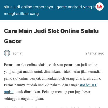
situs judi online terpercaya | game android yang bisa
menghasilkan uang
Cara Main Judi Slot Online Selalu
Gacor
admin
2 tahun ago
Permainan slot online adalah salah satu permainan judi online
yang sangat mudah untuk dimainkan. Tidak heran jika kemudian
game slot online banyak dimainkan oleh orang di seluruh dunia.
Permainannya mudah untuk dipahami dan sangat
slot bet 100
rupiah
untuk dimainkan. Peluang menang pun juga besar
sehingga menguntungkan.