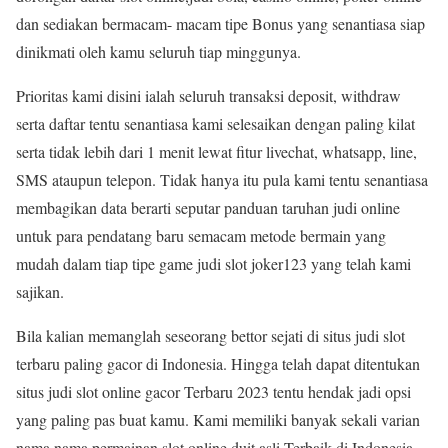
dan sediakan bermacam- macam tipe Bonus yang senantiasa siap
dinikmati oleh kamu seluruh tiap minggunya.
Prioritas kami disini ialah seluruh transaksi deposit, withdraw
serta daftar tentu senantiasa kami selesaikan dengan paling kilat
serta tidak lebih dari 1 menit lewat fitur livechat, whatsapp, line,
SMS ataupun telepon. Tidak hanya itu pula kami tentu senantiasa
membagikan data berarti seputar panduan taruhan judi online
untuk para pendatang baru semacam metode bermain yang
mudah dalam tiap tipe game judi slot joker123 yang telah kami
sajikan.
Bila kalian memanglah seseorang bettor sejati di situs judi slot
terbaru paling gacor di Indonesia. Hingga telah dapat ditentukan
situs judi slot online gacor Terbaru 2023 tentu hendak jadi opsi
yang paling pas buat kamu. Kami memiliki banyak sekali varian
nama nama permainan slot online duit asli Terbaik di Indonesia