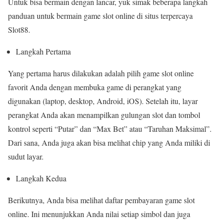
Untuk bisa bermain dengan lancar, yuk simak beberapa langkah
panduan untuk bermain game slot online di situs terpercaya
Slot88.
Langkah Pertama
Yang pertama harus dilakukan adalah pilih game slot online
favorit Anda dengan membuka game di perangkat yang
digunakan (laptop, desktop, Android, iOS). Setelah itu, layar
perangkat Anda akan menampilkan gulungan slot dan tombol
kontrol seperti “Putar” dan “Max Bet” atau “Taruhan Maksimal”.
Dari sana, Anda juga akan bisa melihat chip yang Anda miliki di
sudut layar.
Langkah Kedua
Berikutnya, Anda bisa melihat daftar pembayaran game slot
online. Ini menunjukkan Anda nilai setiap simbol dan juga