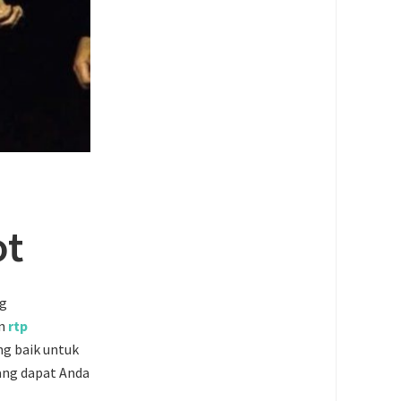
ot
ng
en
rtp
g baik untuk
ang dapat Anda