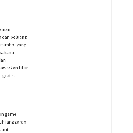
ainan
n dan peluang
i simbol yang
emahami
dan
awarkan fitur
 gratis.
ain game
uhi anggaran
lami