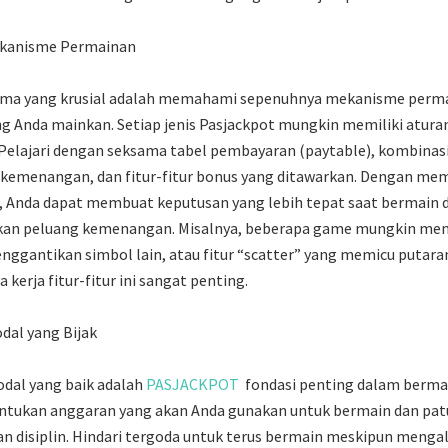
kanisme Permainan
ama yang krusial adalah memahami sepenuhnya mekanisme perm
g Anda mainkan. Setiap jenis Pasjackpot mungkin memiliki atura
 Pelajari dengan seksama tabel pembayaran (paytable), kombinas
kemenangan, dan fitur-fitur bonus yang ditawarkan. Dengan m
, Anda dapat membuat keputusan yang lebih tepat saat bermain 
n peluang kemenangan. Misalnya, beberapa game mungkin men
nggantikan simbol lain, atau fitur “scatter” yang memicu putaran
kerja fitur-fitur ini sangat penting.
al yang Bijak
al yang baik adalah
PASJACKPOT
fondasi penting dalam berm
entukan anggaran yang akan Anda gunakan untuk bermain dan pat
n disiplin. Hindari tergoda untuk terus bermain meskipun menga