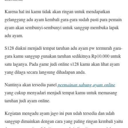
Karena hal ini kamu tidak akan ringan untuk mendapatkan
gelanggang adu ayam kembali gara-gara sudah pasti para pemain
ayam akan sembunyi-sembunyi untuk sanggup membuka lapak
adu ayam.
S128 diakui menjadi tempat taruhan adu ayam pw termurah gara-
gara kamu sanggup gunakan taruhan sedikitnya Rp10.000 untuk
satu laganya. Pada game judi online s128 kamu akan lihat ayam
yang dilaga secara langsung dihadapan anda.
Nantinya akan tersedia panel
permainan sabung ayam online
yang cukup menyadari menjadi tempat kamu untuk memasang
taruhan judi ayam online.
Kegiatan mengadu ayam jago ini pun udah tersedia dan udah
sanggup dimainkan dengan cara yang paling ringan kembali yaitu