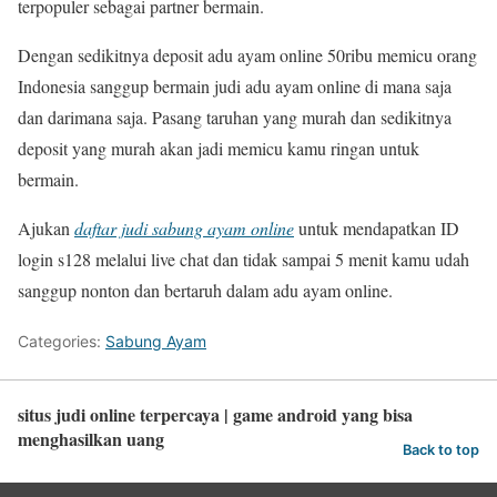
terpopuler sebagai partner bermain.
Dengan sedikitnya deposit adu ayam online 50ribu memicu orang
Indonesia sanggup bermain judi adu ayam online di mana saja
dan darimana saja. Pasang taruhan yang murah dan sedikitnya
deposit yang murah akan jadi memicu kamu ringan untuk
bermain.
Ajukan
daftar judi sabung ayam online
untuk mendapatkan ID
login s128 melalui live chat dan tidak sampai 5 menit kamu udah
sanggup nonton dan bertaruh dalam adu ayam online.
Categories:
Sabung Ayam
situs judi online terpercaya | game android yang bisa
menghasilkan uang
Back to top