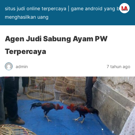
situs judi online terpercaya | game android yang bisa
menghasilkan uang
Agen Judi Sabung Ayam PW
Terpercaya
admin
7 tahun ago