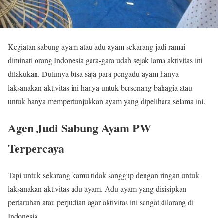
Kegiatan sabung ayam atau adu ayam sekarang jadi ramai
diminati orang Indonesia gara-gara udah sejak lama aktivitas ini
dilakukan. Dulunya bisa saja para pengadu ayam hanya
laksanakan aktivitas ini hanya untuk bersenang bahagia atau
untuk hanya mempertunjukkan ayam yang dipelihara selama ini.
Agen Judi Sabung Ayam PW
Terpercaya
Tapi untuk sekarang kamu tidak sanggup dengan ringan untuk
laksanakan aktivitas adu ayam. Adu ayam yang disisipkan
pertaruhan atau perjudian agar aktivitas ini sangat dilarang di
Indonesia.