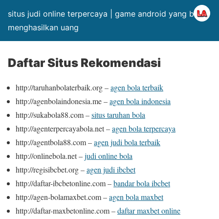
situs judi online terpercaya | game android yang bisa
menghasilkan uang
Daftar Situs Rekomendasi
http://taruhanbolaterbaik.org –
agen bola terbaik
http://agenbolaindonesia.me –
agen bola indonesia
http://sukabola88.com –
situs taruhan bola
http://agenterpercayabola.net –
agen bola terpercaya
http://agentbola88.com –
agen judi bola terbaik
http://onlinebola.net –
judi online bola
http://regisibcbet.org –
agen judi ibcbet
http://daftar-ibcbetonline.com –
bandar bola ibcbet
http://agen-bolamaxbet.com –
agen bola maxbet
http://daftar-maxbetonline.com –
daftar maxbet online