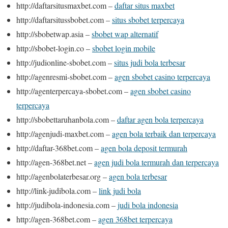
http://daftarsitusmaxbet.com –
daftar situs maxbet
http://daftarsitussbobet.com –
situs sbobet terpercaya
http://sbobetwap.asia –
sbobet wap alternatif
http://sbobet-login.co –
sbobet login mobile
http://judionline-sbobet.com –
situs judi bola terbesar
http://agenresmi-sbobet.com –
agen sbobet casino terpercaya
http://agenterpercaya-sbobet.com –
agen sbobet casino
terpercaya
http://sbobettaruhanbola.com –
daftar agen bola terpercaya
http://agenjudi-maxbet.com –
agen bola terbaik dan terpercaya
http://daftar-368bet.com –
agen bola deposit termurah
http://agen-368bet.net –
agen judi bola termurah dan terpercaya
http://agenbolaterbesar.org –
agen bola terbesar
http://link-judibola.com –
link judi bola
http://judibola-indonesia.com –
judi bola indonesia
http://agen-368bet.com –
agen 368bet terpercaya