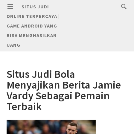
SITUS JUDI
ONLINE TERPERCAYA |
GAME ANDROID YANG
BISA MENGHASILKAN
UANG
Situs Judi Bola
Menyajikan Berita Jamie
Vardy Sebagai Pemain
Terbaik