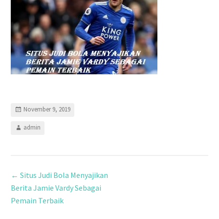
November 9, 2019
admin
←
Situs Judi Bola Menyajikan
Berita Jamie Vardy Sebagai
Pemain Terbaik