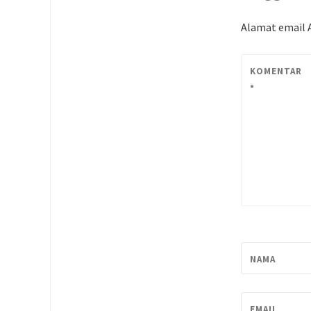
Alamat email A
KOMENTAR
*
NAMA
EMAIL