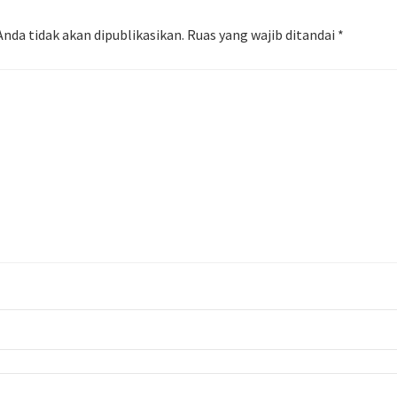
nda tidak akan dipublikasikan.
Ruas yang wajib ditandai
*