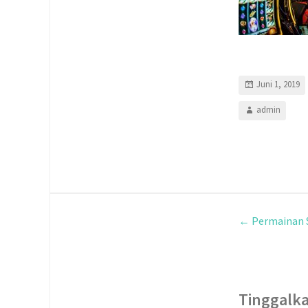
Juni 1, 2019
admin
←
Permainan S
Tinggalk