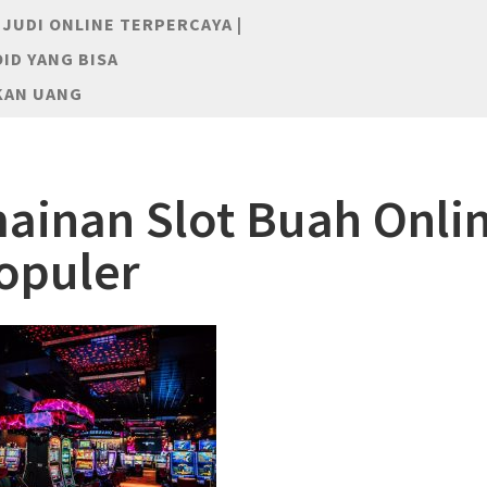
 JUDI ONLINE TERPERCAYA |
ID YANG BISA
KAN UANG
ainan Slot Buah Onli
opuler