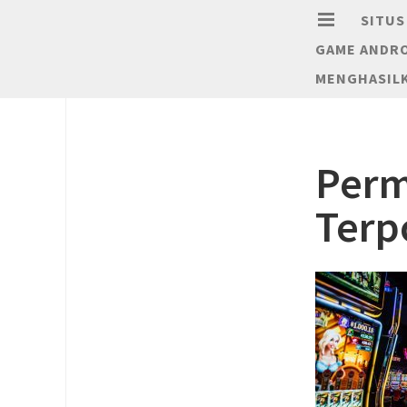
SITUS
GAME ANDRO
MENGHASIL
Perm
Terp