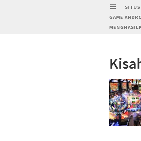
SITUS
GAME ANDRO
MENGHASIL
Kisa