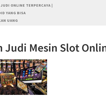
 JUDI ONLINE TERPERCAYA |
ID YANG BISA
KAN UANG
h Judi Mesin Slot Onli