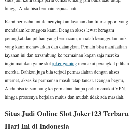
hingga Anda bisa bermain sepuas hati.
Kami berusaha untuk menyiapkan layanan dan fitur support yang
mendalam ke anggota kami. Dengan akses lewat beragam
perangkat dan pilihan yang bermacam, ini ialah keunggulan unik
yang kami menawarkan dan datangkan. Pemain bisa manfaatkan
layanan ini dan tersambung ke permainan kapan saja mereka
ingin mainkan game slot
joker gaming
memakai perangkat pilihan
mereka. Bahkan juga bila terjadi permasalahan dengan akses
internet, akses ke permainan masih tetap lancar. Dengan begitu,
Anda bisa tersambung ke permainan tanpa perlu memakai VPN,
hingga prosesnya berjalan mulus dan mudah tidak ada masalah.
Situs Judi Online Slot Joker123 Terbaru
Hari Ini di Indonesia