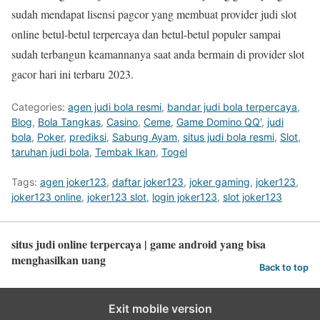
sudah mendapat lisensi pagcor yang membuat provider judi slot
online betul-betul terpercaya dan betul-betul populer sampai
sudah terbangun keamannanya saat anda bermain di provider slot
gacor hari ini terbaru 2023.
Categories:
agen judi bola resmi
,
bandar judi bola terpercaya
,
Blog
,
Bola Tangkas
,
Casino
,
Ceme
,
Game Domino QQ'
,
judi
bola
,
Poker
,
prediksi
,
Sabung Ayam
,
situs judi bola resmi
,
Slot
,
taruhan judi bola
,
Tembak Ikan
,
Togel
Tags:
agen joker123
,
daftar joker123
,
joker gaming
,
joker123
,
joker123 online
,
joker123 slot
,
login joker123
,
slot joker123
situs judi online terpercaya | game android yang bisa
menghasilkan uang
Back to top
Exit mobile version