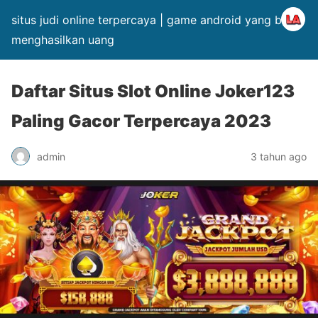
situs judi online terpercaya | game android yang bisa
menghasilkan uang
Daftar Situs Slot Online Joker123
Paling Gacor Terpercaya 2023
admin
3 tahun ago