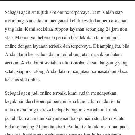
Sebagai agen situs judi slot online terpercaya, kami sudah siap
menolong Anda dalam mengatasi keluh kesah dan permasalahan
yang lain. Kami sediakan support layanan sepanjang 24 jam non-
stop. Maknanya, beberapa pemain bisa lakukan taruhan judi
online dengan layanan terbaik dan terpercaya. Disamping itu, bila
Anda alami kesusahan dalam terhubung atau masuk ke dalam
account Anda, kami sediakan fitur obrolan secara langsung yang
selalu siap menolong Anda dalam mengatasi permasalahan akses
ke situs slot online.
Sebagai agen judi online terbaik, kami sudah mendapatkan
keyakinan dari beberapa pemain setia karena kami ada selalu
untuk menolong mereka hadapi beragam kesusahan. Untuk
penuhi kemauan dan kenyamanan tiap pemain slot, kami selalu
buka sepanjang 24 jam tiap hari. Anda bisa lakukan taruhan pada
situs judi kami tanpa perlu cemas tentang jam buka atau tutup,